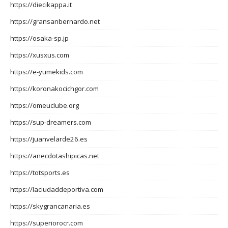
https://diecikappa.it
https://gransanbernardo.net
https://osaka-sp.jp
https://xusxus.com
https://e-yumekids.com
https://koronakocichgor.com
https://omeuclube.org
https://sup-dreamers.com
https://juanvelarde26.es
https://anecdotashipicas.net
https://totsports.es
https://laciudaddeportiva.com
https://skygrancanaria.es
https://superiorocr.com