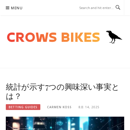
Skip
MENU
to
content
CROWSBIKES.COM – ベッテ
ィングガイド
統計が示す7つの興味深い事実と
は？
BETTING GUIDES
CARMEN KOSS
8月 14, 2025