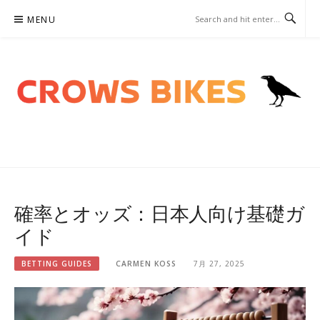
Skip
MENU
to
content
CROWSBIKES.COM – ベッテ
ィングガイド
確率とオッズ：日本人向け基礎ガ
イド
BETTING GUIDES
CARMEN KOSS
7月 27, 2025