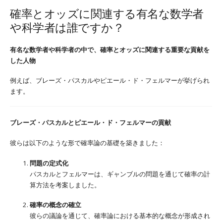
確率とオッズに関連する有名な数学者
や科学者は誰ですか？
有名な数学者や科学者の中で、確率とオッズに関連する重要な貢献を
した人物
例えば、ブレーズ・パスカルやピエール・ド・フェルマーが挙げられ
ます。
ブレーズ・パスカルとピエール・ド・フェルマーの貢献
彼らは以下のような形で確率論の基礎を築きました：
問題の定式化
パスカルとフェルマーは、ギャンブルの問題を通じて確率の計
算方法を考案しました。
確率の概念の確立
彼らの議論を通じて、確率論における基本的な概念が形成され