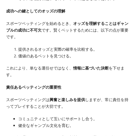
成功への鍵としてのオッズの理解
スポーツベッティングを始めるとき、
オッズを理解することはギャン
ブルの成功に不可欠
です。賢くベットするためには、以下の点が重要
です。
提供されるオッズと実際の確率を比較する。
価値のあるベットを見つける。
これにより、単なる運任せではなく、
情報に基づいた決断
を下せま
す。
責任あるベッティングの重要性
スポーツベッティングは
興奮と楽しみを提供
しますが、常に責任を持
ってプレイすることが大切です。
コミュニティとして互いにサポートし合う。
健全なギャンブル文化を育む。