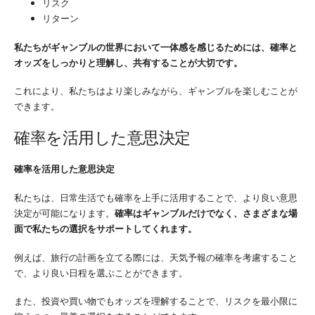
リスク
リターン
私たちがギャンブルの世界において一体感を感じるためには、確率と
オッズをしっかりと理解し、共有することが大切です。
これにより、私たちはより楽しみながら、ギャンブルを楽しむことが
できます。
確率を活用した意思決定
確率を活用した意思決定
私たちは、日常生活でも確率を上手に活用することで、より良い意思
決定が可能になります。
確率はギャンブルだけでなく、さまざまな場
面で私たちの選択をサポートしてくれます。
例えば、旅行の計画を立てる際には、天気予報の確率を考慮すること
で、より良い日程を選ぶことができます。
また、投資や買い物でもオッズを理解することで、リスクを最小限に