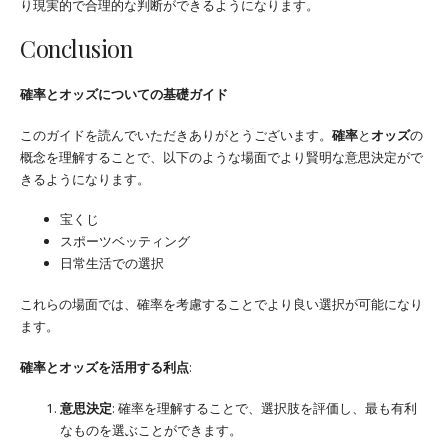
り現実的で合理的な判断ができるようになります。
Conclusion
確率とオッズについての基礎ガイド
このガイドを読んでいただきありがとうございます。
確率
と
オッズ
の
概念を理解することで、以下のような場面でより賢明な意思決定がで
きるようになります。
宝くじ
スポーツベッティング
日常生活での選択
これらの場面では、確率を考慮することでより良い選択が可能になり
ます。
確率とオッズを活用する利点
:
意思決定
: 確率を理解することで、選択肢を評価し、最も有利
なものを選ぶことができます。