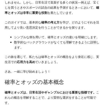
しれません。しかし、日常生活で直面する多くの状況—例えば、宝く
じを買うときやスポーツの試合の結果を予測するとき—において、
確
率とオッズは非常に重要な役割
を果たしています。
このガイドでは、基本的な
確率の考え方
を学び、どのようにそれを活
用してより良い意思決定を行うことができるかを探ります。
シンプルな例を用いて、確率とオッズの違いを明確にします。
数学的なバックグラウンドがなくても理解できるように説明し
ます。
この旅を通じて、私たちは確率とオッズの概念をより身近に感じ、実
生活での
応用力を高め
ていきましょう。
さあ、一緒に学び始めましょう！
確率とオッズの基本概念
確率とオッズは、日常生活やギャンブルにおける重要な指標です。
こ
れらの概念を理解することで、より賢明な選択をすることが可能で
す。