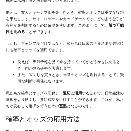
体的に活用
する方法を探っていきましょう。
例えば、友人とギャンブルを楽しむとき、確率とオッズは重要な役割
を果たします。サイコロゲームやカードゲームでは、どのような手が
有利かを判断するために確率を使います。このようにして、
勝つ可能
性を高める
ことができます。
しかし、ギャンブルだけではなく、私たちは日常のさまざまな選択肢
にも確率とオッズを適用できます。
例えば、天気予報を見て傘を持っていくかどうかを決めると
き、雨が降る確率を考慮します。
また、宝くじを買うとき、当選のオッズを理解することで、賢
明な判断が可能になります。
私たちが確率とオッズを理解し、
適切に活用する
ことで、日常生活の
選択をより良くし、共に成功を目指すことができます。これが、私た
ちが安心して選択を行うための
基盤
となるのです。
確率とオッズの応用方法