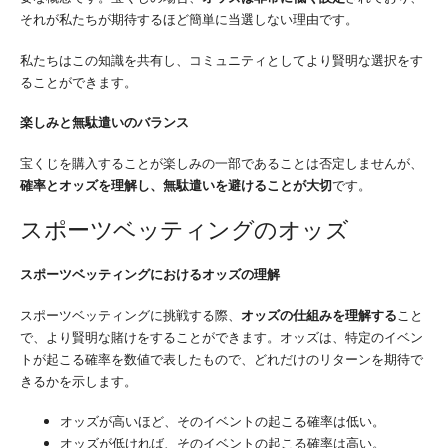
それが私たちが期待するほど簡単に当選しない理由です。
私たちはこの知識を共有し、コミュニティとしてより賢明な選択をす
ることができます。
楽しみと無駄遣いのバランス
宝くじを購入することが楽しみの一部であることは否定しませんが、
確率とオッズを理解し、無駄遣いを避けることが大切
です。
スポーツベッティングのオッズ
スポーツベッティングにおけるオッズの理解
スポーツベッティングに挑戦する際、
オッズの仕組みを理解する
こと
で、より賢明な賭けをすることができます。オッズは、特定のイベン
トが起こる確率を数値で表したもので、どれだけのリターンを期待で
きるかを示します。
オッズが高いほど、そのイベントの起こる確率は低い。
オッズが低ければ、そのイベントの起こる確率は高い。