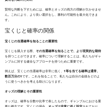
賢明な判断を下すためには、確率とオッズの両方の理解が欠かせませ
ん。これにより、より良い選択をし、勝利の可能性を最大化できま
す。
宝くじと確率の関係
宝くじの当選確率を知ることの重要性
宝くじを購入する際、
その当選確率を知ることで、より現実的な期待
を持つことができます。確率について理解することは、私たちがギャ
ンブルに対する健全なアプローチを持つために重要です。
例えば、宝くじの当選確率は非常に低く、
1等を当てる確率は通常、
数百万分の1
です。これを知ることで、私たちは自分の金銭をどのよ
うに使うべきかを考える助けになります。
オッズの理解とその重要性
オッズは、確率を分数や比率で表したもので、ギャンブルにおける重
要な概念です。宝くじの場合、
オッズは非常に低く設定
されており、