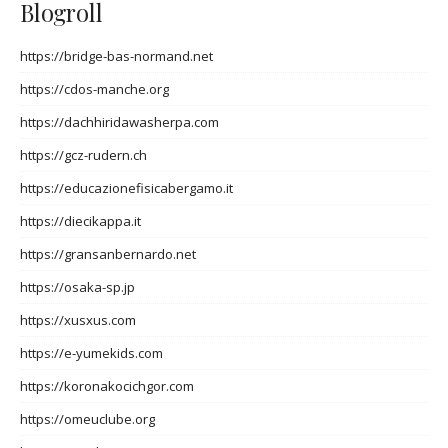
Blogroll
https://bridge-bas-normand.net
https://cdos-manche.org
https://dachhiridawasherpa.com
https://gcz-rudern.ch
https://educazionefisicabergamo.it
https://diecikappa.it
https://gransanbernardo.net
https://osaka-sp.jp
https://xusxus.com
https://e-yumekids.com
https://koronakocichgor.com
https://omeuclube.org