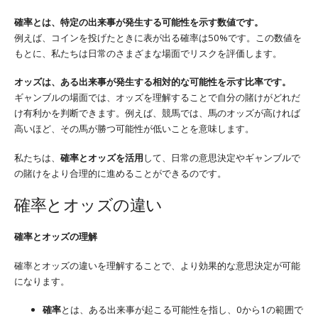
確率とは、特定の出来事が発生する可能性を示す数値です。
例えば、コインを投げたときに表が出る確率は50%です。この数値を
もとに、私たちは日常のさまざまな場面でリスクを評価します。
オッズは、ある出来事が発生する相対的な可能性を示す比率です。
ギャンブルの場面では、オッズを理解することで自分の賭けがどれだ
け有利かを判断できます。例えば、競馬では、馬のオッズが高ければ
高いほど、その馬が勝つ可能性が低いことを意味します。
私たちは、
確率とオッズを活用
して、日常の意思決定やギャンブルで
の賭けをより合理的に進めることができるのです。
確率とオッズの違い
確率とオッズの理解
確率とオッズの違いを理解することで、より効果的な意思決定が可能
になります。
確率
とは、ある出来事が起こる可能性を指し、0から1の範囲で