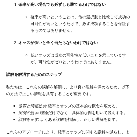
確率が高い場合でも必ずしも勝てるわけではない
確率が高いということは、他の選択肢と比較して成功の
可能性が高いというだけで、必ず成功することを保証す
るものではありません。
オッズが低いと全く当たらないわけではない
低いオッズは成功の可能性が低いことを示しています
が、可能性がゼロというわけではありません。
誤解を解消するためのステップ
私たちは、これらの誤解を解消し、より良い理解を深めるため、以下
の方法で正しい情報を共有することが重要です。
教育と情報提供
: 確率とオッズの基本的な概念を広める。
実例の提示
: 理論だけでなく、具体的な例を用いて説明する。
誤解を正す
: よくある誤解を指摘し、正しい理解を促す。
これらのアプローチにより、確率とオッズに関する誤解を減らし、よ