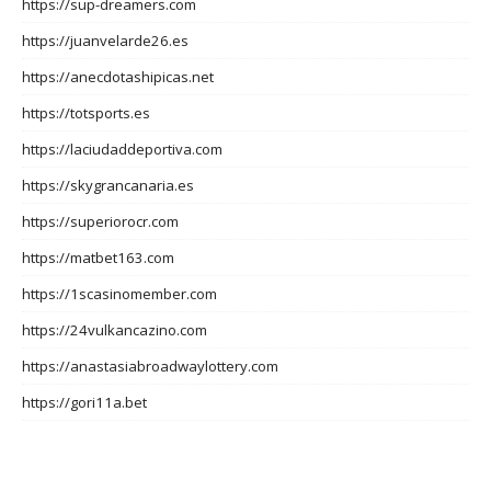
https://sup-dreamers.com
https://juanvelarde26.es
https://anecdotashipicas.net
https://totsports.es
https://laciudaddeportiva.com
https://skygrancanaria.es
https://superiorocr.com
https://matbet163.com
https://1scasinomember.com
https://24vulkancazino.com
https://anastasiabroadwaylottery.com
https://gori11a.bet