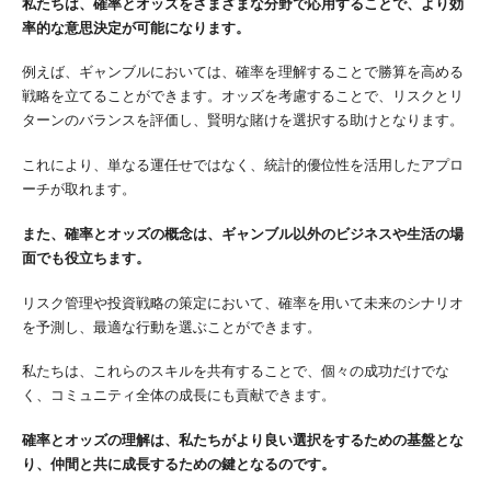
私たちは、確率とオッズをさまざまな分野で応用することで、より効
率的な意思決定が可能になります。
例えば、ギャンブルにおいては、確率を理解することで勝算を高める
戦略を立てることができます。オッズを考慮することで、リスクとリ
ターンのバランスを評価し、賢明な賭けを選択する助けとなります。
これにより、単なる運任せではなく、統計的優位性を活用したアプロ
ーチが取れます。
また、確率とオッズの概念は、ギャンブル以外のビジネスや生活の場
面でも役立ちます。
リスク管理や投資戦略の策定において、確率を用いて未来のシナリオ
を予測し、最適な行動を選ぶことができます。
私たちは、これらのスキルを共有することで、個々の成功だけでな
く、コミュニティ全体の成長にも貢献できます。
確率とオッズの理解は、私たちがより良い選択をするための基盤とな
り、仲間と共に成長するための鍵となるのです。