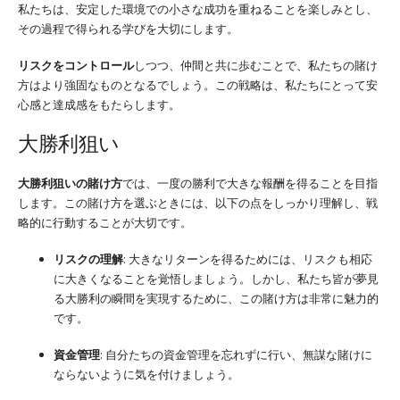
私たちは、安定した環境での小さな成功を重ねることを楽しみとし、
その過程で得られる学びを大切にします。
リスクをコントロール
しつつ、仲間と共に歩むことで、私たちの賭け
方はより強固なものとなるでしょう。この戦略は、私たちにとって安
心感と達成感をもたらします。
大勝利狙い
大勝利狙いの賭け方
では、一度の勝利で大きな報酬を得ることを目指
します。この賭け方を選ぶときには、以下の点をしっかり理解し、戦
略的に行動することが大切です。
リスクの理解
: 大きなリターンを得るためには、リスクも相応
に大きくなることを覚悟しましょう。しかし、私たち皆が夢見
る大勝利の瞬間を実現するために、この賭け方は非常に魅力的
です。
資金管理
: 自分たちの資金管理を忘れずに行い、無謀な賭けに
ならないように気を付けましょう。