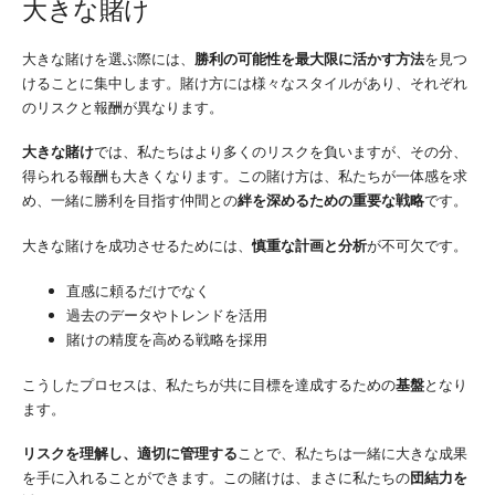
大きな賭け
大きな賭けを選ぶ際には、
勝利の可能性を最大限に活かす方法
を見つ
けることに集中します。賭け方には様々なスタイルがあり、それぞれ
のリスクと報酬が異なります。
大きな賭け
では、私たちはより多くのリスクを負いますが、その分、
得られる報酬も大きくなります。この賭け方は、私たちが一体感を求
め、一緒に勝利を目指す仲間との
絆を深めるための重要な戦略
です。
大きな賭けを成功させるためには、
慎重な計画と分析
が不可欠です。
直感に頼るだけでなく
過去のデータやトレンドを活用
賭けの精度を高める戦略を採用
こうしたプロセスは、私たちが共に目標を達成するための
基盤
となり
ます。
リスクを理解し、適切に管理する
ことで、私たちは一緒に大きな成果
を手に入れることができます。この賭けは、まさに私たちの
団結力を