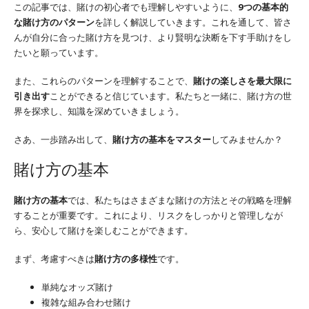
この記事では、賭けの初心者でも理解しやすいように、
9つの基本的
な賭け方のパターン
を詳しく解説していきます。これを通して、皆さ
んが自分に合った賭け方を見つけ、より賢明な決断を下す手助けをし
たいと願っています。
また、これらのパターンを理解することで、
賭けの楽しさを最大限に
引き出す
ことができると信じています。私たちと一緒に、賭け方の世
界を探求し、知識を深めていきましょう。
さあ、一歩踏み出して、
賭け方の基本をマスター
してみませんか？
賭け方の基本
賭け方の基本
では、私たちはさまざまな賭けの方法とその戦略を理解
することが重要です。これにより、リスクをしっかりと管理しなが
ら、安心して賭けを楽しむことができます。
まず、考慮すべきは
賭け方の多様性
です。
単純なオッズ賭け
複雑な組み合わせ賭け