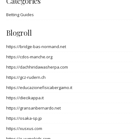
Categories
Betting Guides
Blogroll
https://bridge-bas-normand.net
https://cdos-manche.org
https://dachhiridawasherpa.com
https://gcz-rudern.ch
https://educazionefisicabergamo.it
https://diecikappa.it
https://gransanbernardo.net
https://osaka-sp.jp
https://xusxus.com
https://e-yumekids.com