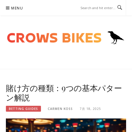
Skip
MENU
to
content
CROWSBIKES.COM – ベッテ
ィングガイド
賭け方の種類：9つの基本パター
ン解説
BETTING GUIDES
CARMEN KOSS
7月 18, 2025