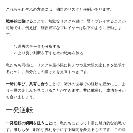
これらそれぞれの方法には、独自のリスクと報酬があります。
戦略的に賭ける
ことで、無駄なリスクを避け、賢くプレイすることが
可能です。例えば、経験豊富なプレイヤーは以下のように行動しま
す。
過去のデータを分析する
より良い判断を下すための戦略を練る
私たちも同様に、リスクを最小限に抑えつつ最大限の楽しさを追求す
るために、自分たちの賭け方を見直すべきです。
一緒に学び、共有し合う
ことで、賭けの世界での経験を豊かにし、よ
り一層の楽しみを見つけることができます。共に成長し、成功を分か
ち合いましょう。
一発逆転
一発逆転の瞬間を狙うこと
は、私たちにとって非常に魅力的な挑戦で
す。誰しもが、劇的な勝利を手にする瞬間を夢見るものです。この賭