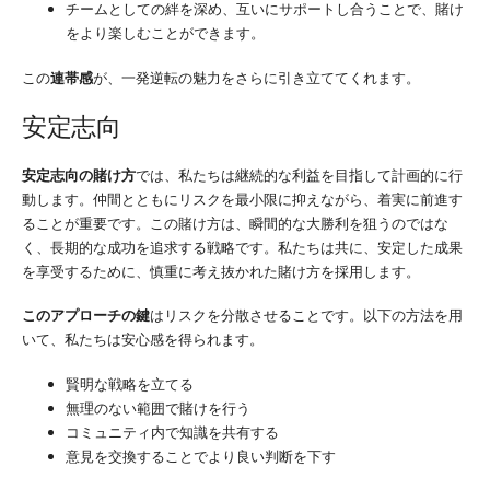
チームとしての絆を深め、互いにサポートし合うことで、賭け
をより楽しむことができます。
この
連帯感
が、一発逆転の魅力をさらに引き立ててくれます。
安定志向
安定志向の賭け方
では、私たちは継続的な利益を目指して計画的に行
動します。仲間とともにリスクを最小限に抑えながら、着実に前進す
ることが重要です。この賭け方は、瞬間的な大勝利を狙うのではな
く、長期的な成功を追求する戦略です。私たちは共に、安定した成果
を享受するために、慎重に考え抜かれた賭け方を採用します。
このアプローチの鍵
はリスクを分散させることです。以下の方法を用
いて、私たちは安心感を得られます。
賢明な戦略を立てる
無理のない範囲で賭けを行う
コミュニティ内で知識を共有する
意見を交換することでより良い判断を下す