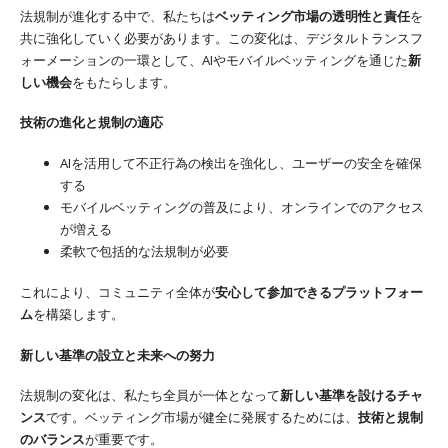
法規制が進化する中で、私たちは
ベッティング市場の透明性と責任
を
共に強化していく必要があります。この変化は、デジタルトランスフ
ォーメーションの一環として、AIやモバイルベッティングを通じた
新
しい機会
をもたらします。
技術の進化と規制の適応
AIを活用して不正行為の検出を強化し、ユーザーの安全を確保
する
モバイルベッティングの普及により、オンラインでのアクセス
が増える
柔軟で包括的な法規制が必要
これにより、コミュニティ全体が
安心して参加できるプラットフォー
ム
を構築します。
新しい基準の設立と未来への努力
法規制の変化は、私たち全員が一体となって
新しい基準を設けるチャ
ンス
です。ベッティング市場が健全に発展するためには、
技術と規制
のバランス
が重要です。