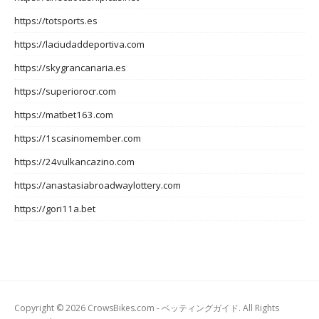
https://totsports.es
https://laciudaddeportiva.com
https://skygrancanaria.es
https://superiorocr.com
https://matbet163.com
https://1scasinomember.com
https://24vulkancazino.com
https://anastasiabroadwaylottery.com
https://gori11a.bet
Copyright © 2026 CrowsBikes.com - ベッティングガイド. All Rights