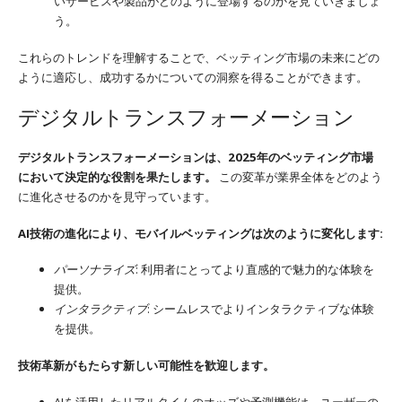
いサービスや製品がどのように登場するのかを見ていきましょ
う。
これらのトレンドを理解することで、ベッティング市場の未来にどの
ように適応し、成功するかについての洞察を得ることができます。
デジタルトランスフォーメーション
デジタルトランスフォーメーションは、2025年のベッティング市場
において決定的な役割を果たします。
この変革が業界全体をどのよう
に進化させるのかを見守っています。
AI技術の進化により、モバイルベッティングは次のように変化します:
パーソナライズ
: 利用者にとってより直感的で魅力的な体験を
提供。
インタラクティブ
: シームレスでよりインタラクティブな体験
を提供。
技術革新がもたらす新しい可能性を歓迎します。
AIを活用したリアルタイムのオッズや予測機能は、ユーザーの