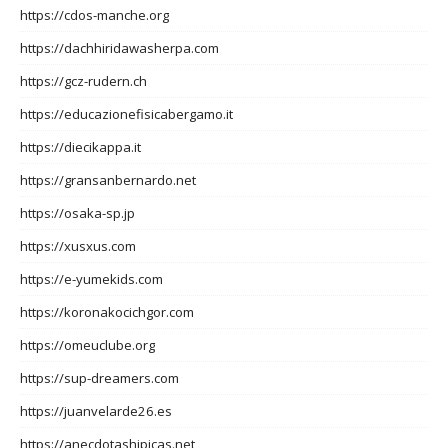
https://cdos-manche.org
https://dachhiridawasherpa.com
https://gcz-rudern.ch
https://educazionefisicabergamo.it
https://diecikappa.it
https://gransanbernardo.net
https://osaka-sp.jp
https://xusxus.com
https://e-yumekids.com
https://koronakocichgor.com
https://omeuclube.org
https://sup-dreamers.com
https://juanvelarde26.es
https://anecdotashipicas.net