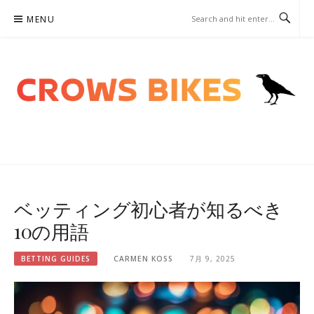
Skip
MENU
to
content
CROWSBIKES.COM – ベッテ
ィングガイド
ベッティング初心者が知るべき
10の用語
BETTING GUIDES
CARMEN KOSS
7月 9, 2025