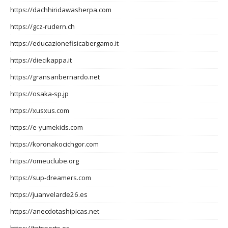
https://dachhiridawasherpa.com
https://gcz-rudern.ch
https://educazionefisicabergamo.it
https://diecikappa.it
https://gransanbernardo.net
https://osaka-sp.jp
https://xusxus.com
https://e-yumekids.com
https://koronakocichgor.com
https://omeuclube.org
https://sup-dreamers.com
https://juanvelarde26.es
https://anecdotashipicas.net