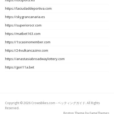
https://totsports.es
https://laciudaddeportiva.com
https://skygrancanaria.es
https://superiorocr.com
https://matbet163.com
https://1scasinomember.com
https://24vulkancazino.com
https://anastasiabroadwaylottery.com
https://gori11a.bet
Copyright © 2026 CrowsBikes.com - ベッティングガイド. All Rights
Reserved.
Boston Theme by
FameThemes