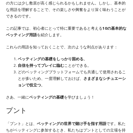
の方には少し敷居が高く感じられるかもしれません。しかし、基本的
な用語を理解することで、その楽しさや興奮をより深く味わうことが
できるのです。
この記事では、初心者にとって特に重要であると考える
10の基本的な
ベッティング用語
を紹介します。
これらの用語を知っておくことで、次のような利点があります：
ベッティングの基礎をしっかり固める
。
自信を持ってプレイに臨む
ことができる。
どのベッティングプラットフォームでも共通して使用されるこ
とが多いため、一度理解しておけば、
さまざまなシチュエーシ
ョンで役立つ
。
さあ、一緒に
ベッティングの基礎
を学びましょう！
プント
「プント」とは、
ベッティングの世界で賭け手を指す用語
です。私た
ちがベッティングに参加するとき、私たちはプントとしての立場を持