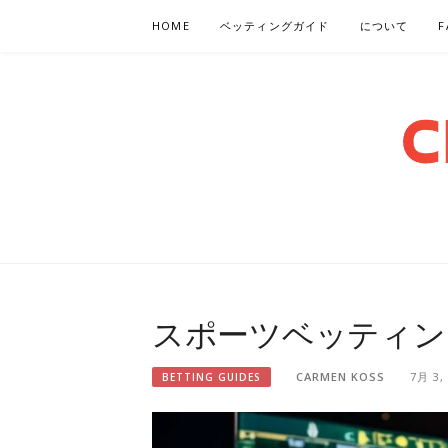
Skip
HOME
ベッティングガイド
について
F
to
content
CROWSBI
スポーツベッティン
CARMEN KOSS
7月 3,
BETTING GUIDES