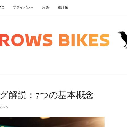
AQ
プライバシー
用語
連絡先
KES.COM – ベ
グ解説：7つの基本概念
 2025