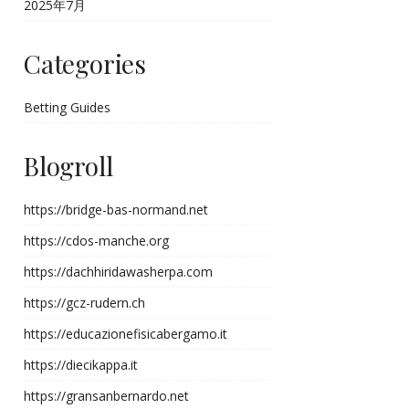
2025年7月
Categories
Betting Guides
Blogroll
https://bridge-bas-normand.net
https://cdos-manche.org
https://dachhiridawasherpa.com
https://gcz-rudern.ch
https://educazionefisicabergamo.it
https://diecikappa.it
https://gransanbernardo.net