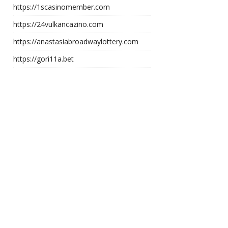
https://1scasinomember.com
https://24vulkancazino.com
https://anastasiabroadwaylottery.com
https://gori11a.bet