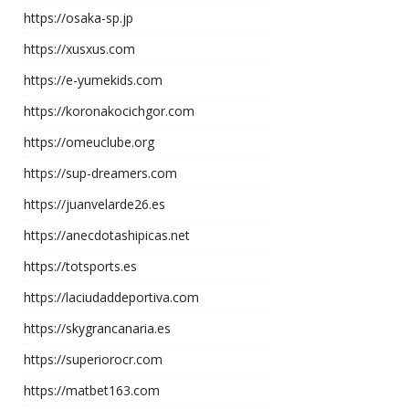
https://osaka-sp.jp
https://xusxus.com
https://e-yumekids.com
https://koronakocichgor.com
https://omeuclube.org
https://sup-dreamers.com
https://juanvelarde26.es
https://anecdotashipicas.net
https://totsports.es
https://laciudaddeportiva.com
https://skygrancanaria.es
https://superiorocr.com
https://matbet163.com